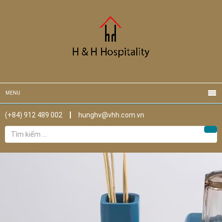
MENU
(+84) 912 489 002
hunghv@vhh.com.vn
Tìm
Tìm
kiếm
cho: