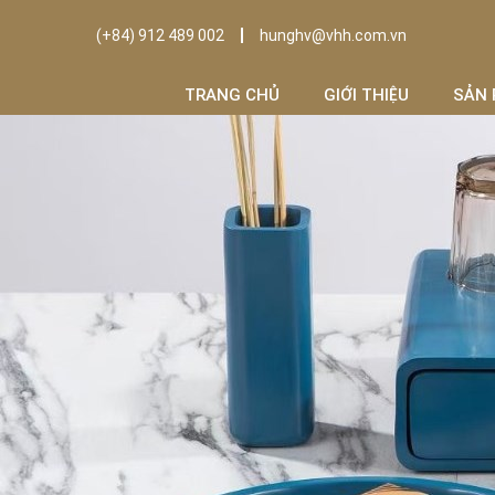
(+84) 912 489 002
hunghv@vhh.com.vn
TRANG CHỦ
GIỚI THIỆU
SẢN 