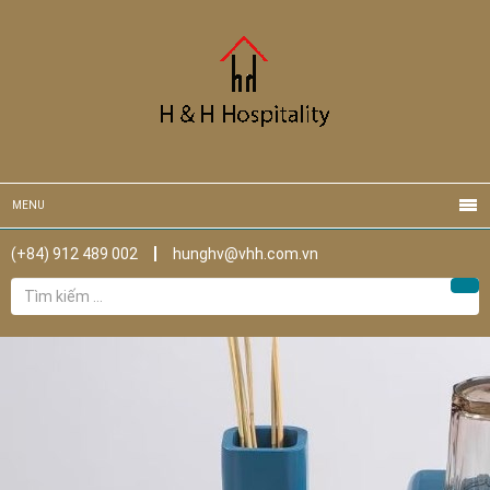
MENU
(+84) 912 489 002
hunghv@vhh.com.vn
Tìm
Tìm
kiếm
cho: