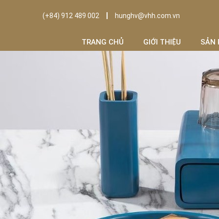
(+84) 912 489 002
hunghv@vhh.com.vn
TRANG CHỦ
GIỚI THIỆU
SẢN 