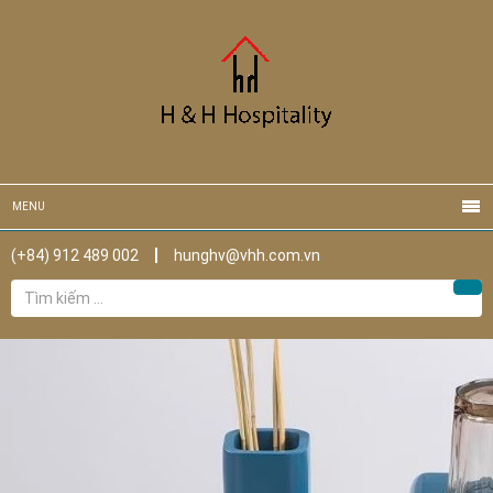
MENU
(+84) 912 489 002
hunghv@vhh.com.vn
Tìm
Tìm
kiếm
cho: