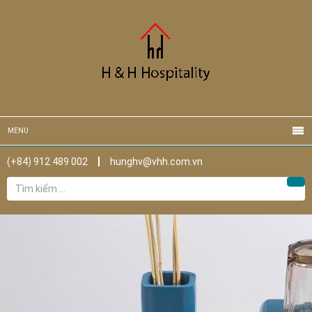
MENU
(+84) 912 489 002
hunghv@vhh.com.vn
Tìm
Tìm
kiếm
cho: