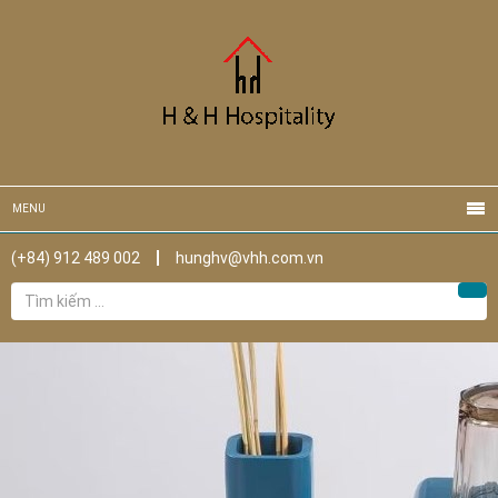
MENU
(+84) 912 489 002
hunghv@vhh.com.vn
Tìm
Tìm
kiếm
cho: