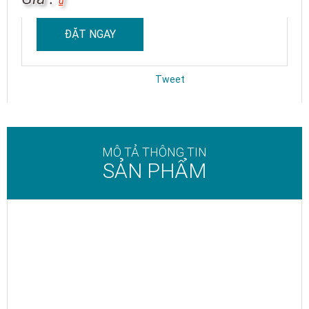
₫
ĐẶT NGAY
Tweet
MÔ TẢ THÔNG TIN
SẢN PHẨM