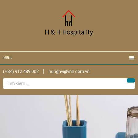
MENU
(+84) 912 489 002
hunghv@vhh.com.vn
Tìm
Tìm
kiếm
cho: