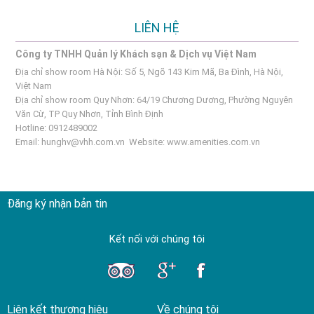
LIÊN HỆ
Công ty TNHH Quản lý Khách sạn & Dịch vụ Việt Nam
Địa chỉ show room Hà Nội: Số 5, Ngõ 143 Kim Mã, Ba Đình, Hà Nội,
Việt Nam
Địa chỉ show room Quy Nhơn: 64/19 Chương Dương, Phường Nguyên
Văn Cừ, TP Quy Nhơn, Tỉnh Bình Định
Hotline: 0912489002
Email:
hunghv@vhh.com.vn
Website:
www.amenities.com.vn
Đăng ký nhận bản tin
Kết nối với chúng tôi
Liên kết thương hiệu
Về chúng tôi