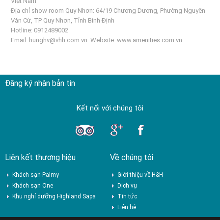
Việt Nam
Địa chỉ show room Quy Nhơn: 64/19 Chương Dương, Phường Nguyên
Văn Cừ, TP Quy Nhơn, Tỉnh Bình Định
Hotline: 0912489002
Email:
hunghv@vhh.com.vn
Website:
www.amenities.com.vn
Đăng ký nhận bản tin
Kết nối với chúng tôi
Liên kết thương hiệu
Về chúng tôi
Khách sạn Palmy
Giới thiệu về H&H
Khách sạn One
Dịch vụ
Khu nghỉ dưỡng Highland Sapa
Tin tức
Liên hệ