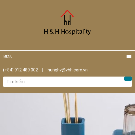
MENU
(+84) 912 489 002
hunghv@vhh.com.vn
Tìm
Tìm
kiếm
cho: