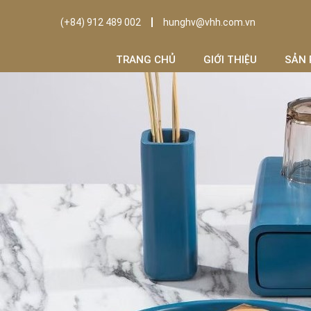
(+84) 912 489 002
hunghv@vhh.com.vn
TRANG CHỦ
GIỚI THIỆU
SẢN 