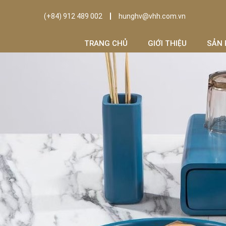
(+84) 912 489 002
hunghv@vhh.com.vn
TRANG CHỦ
GIỚI THIỆU
SẢN 