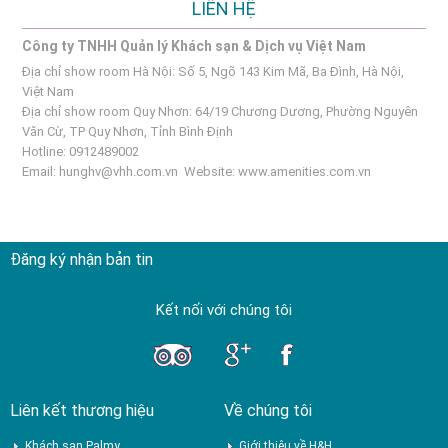
LIÊN HỆ
Công ty TNHH Quản lý Khách sạn & Dịch vụ Việt Nam
Địa chỉ show room Hà Nội: Số 5, Ngõ 143 Kim Mã, Ba Đình, Hà Nội,
Việt Nam
Địa chỉ show room Quy Nhơn: 64/19 Chương Dương, Phường Nguyên
Văn Cừ, TP Quy Nhơn, Tỉnh Bình Định
Hotline: 0912489002
Email:
hunghv@vhh.com.vn
Website:
www.amenities.com.vn
Đăng ký nhận bản tin
Kết nối với chúng tôi
Liên kết thương hiệu
Về chúng tôi
Khách sạn Palmy
Giới thiệu về H&H