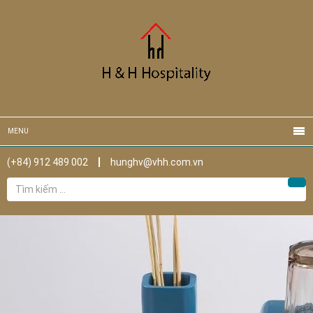
MENU
(+84) 912 489 002
hunghv@vhh.com.vn
Tìm
Tìm
kiếm
cho: