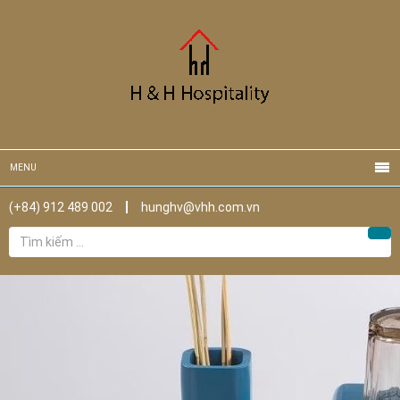
MENU
(+84) 912 489 002
hunghv@vhh.com.vn
Tìm
Tìm
kiếm
cho: