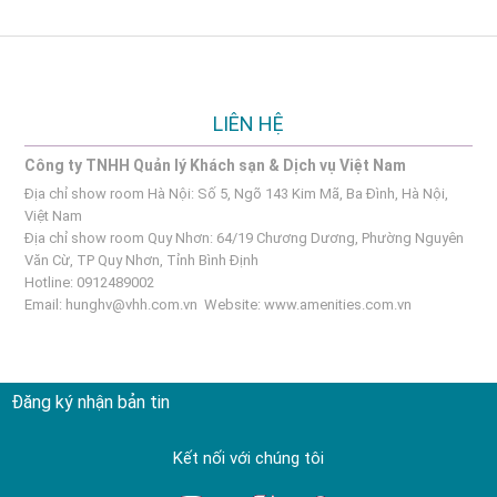
LIÊN HỆ
Công ty TNHH Quản lý Khách sạn & Dịch vụ Việt Nam
Địa chỉ show room Hà Nội: Số 5, Ngõ 143 Kim Mã, Ba Đình, Hà Nội,
Việt Nam
Địa chỉ show room Quy Nhơn: 64/19 Chương Dương, Phường Nguyên
Văn Cừ, TP Quy Nhơn, Tỉnh Bình Định
Hotline: 0912489002
Email:
hunghv@vhh.com.vn
Website:
www.amenities.com.vn
Đăng ký nhận bản tin
Kết nối với chúng tôi