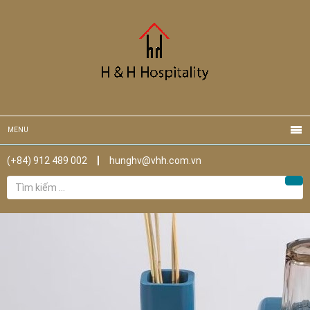
MENU
(+84) 912 489 002
hunghv@vhh.com.vn
Tìm
Tìm
kiếm
cho: