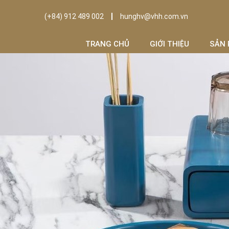
(+84) 912 489 002
hunghv@vhh.com.vn
TRANG CHỦ
GIỚI THIỆU
SẢN 