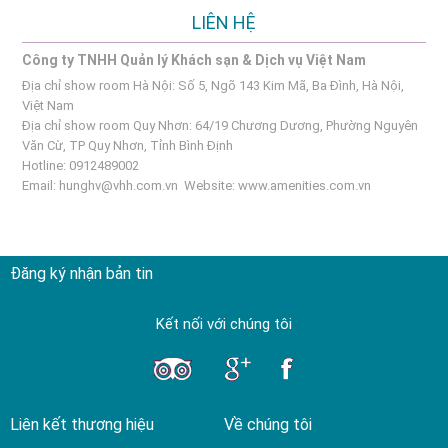
LIÊN HỆ
Công ty TNHH Quản lý Khách sạn & Dịch vụ Việt Nam
Địa chỉ show room Hà Nội: Số 5, Ngõ 143 Kim Mã, Ba Đình, Hà Nội,
Việt Nam
Địa chỉ show room Quy Nhơn: 64/19 Chương Dương, Phường Nguyên
Văn Cừ, TP Quy Nhơn, Tỉnh Bình Định
Hotline: 0912489002
Email:
hunghv@vhh.com.vn
Website:
www.amenities.com.vn
Đăng ký nhận bản tin
Kết nối với chúng tôi
Liên kết thương hiệu
Về chúng tôi