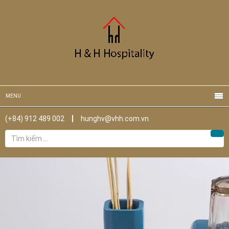
MENU
(+84) 912 489 002
hunghv@vhh.com.vn
Tìm
Tìm
kiếm
cho: